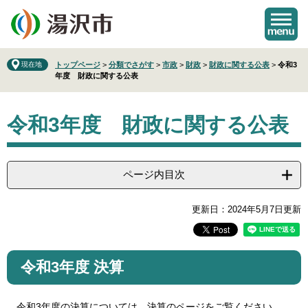
ペ
メ
ー
ニ
ジ
ュ
の
ー
先
を
現在地
トップページ
>
分類でさがす
>
市政
>
財政
>
財政に関する公表
>
令和3
年度 財政に関する公表
頭
飛
で
ば
本
す
し
令和3年度 財政に関する公表
文
。
て
本
文
へ
ページ内目次
更新日：2024年5月7日更新
令和3年度 決算
令和3年度の決算については、決算のページをご覧ください。