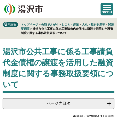
ペ
メ
ー
ニ
ジ
ュ
の
ー
先
を
現在地
トップページ
>
分類でさがす
>
しごと・産業
>
入札・契約制度等
>
関連
要綱等
>
湯沢市公共工事に係る工事請負代金債権の譲渡を活用した融資
頭
飛
制度に関する事務取扱要領について
で
ば
す
し
本
。
て
湯沢市公共工事に係る工事請負
文
本
文
代金債権の譲渡を活用した融資
へ
制度に関する事務取扱要領につ
いて
ページ内目次
更新日：2026年4月1日更新