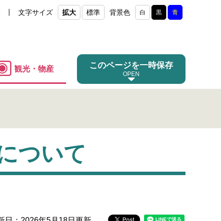
e
文字サイズ
拡大
標準
背景色
白
黒
青
このページを一時保存
観光・物産
について
新日：2026年5月18日更新