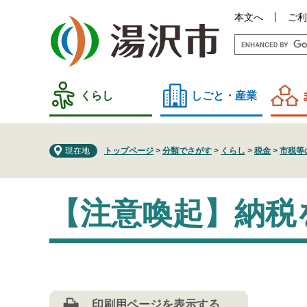
ペ
メ
本文へ
ご利
ー
ニ
ジ
ュ
の
ー
先
を
頭
飛
くらし
しごと・産業
で
ば
す
し
。
て
現在地
トップページ
>
分類でさがす
>
くらし
>
税金
>
市税等
本
文
本
へ
【注意喚起】納税
文
印刷用ページを表示する