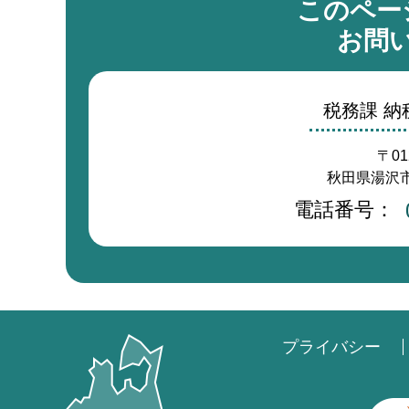
このペー
お問
税務課 納
〒01
秋田県湯沢市
電話番号：
プライバシー