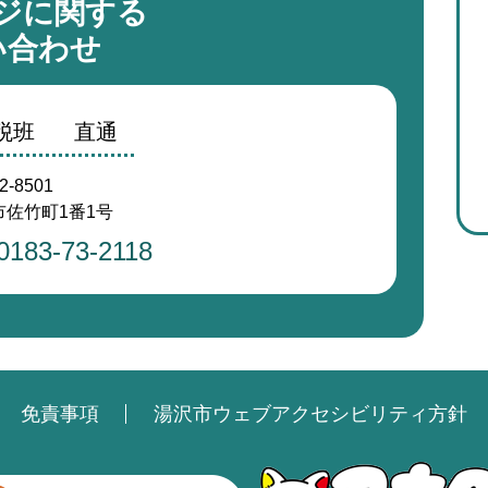
ジに関する
い合わせ
税班
直通
2-8501
佐竹町1番1号
0183-73-2118
免責事項
湯沢市ウェブアクセシビリティ方針