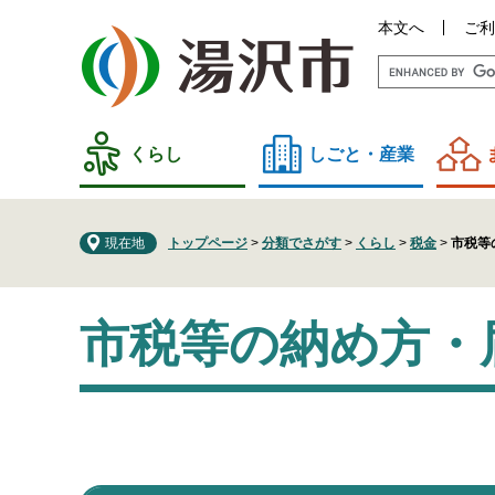
ペ
メ
本文へ
ご利
ー
ニ
ジ
ュ
の
ー
先
を
頭
飛
くらし
しごと・産業
で
ば
す
し
。
て
現在地
トップページ
>
分類でさがす
>
くらし
>
税金
>
市税等
本
文
本
へ
市税等の納め方・
文