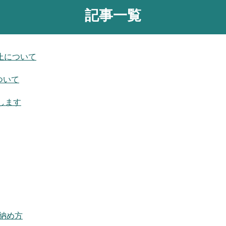
記事一覧
停止について
ついて
します
た納め方