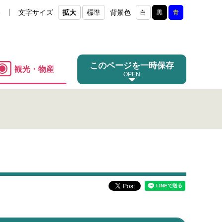
e
文字サイズ
拡大
標準
背景色
白
黒
青
このページを一時保存
観光・物産