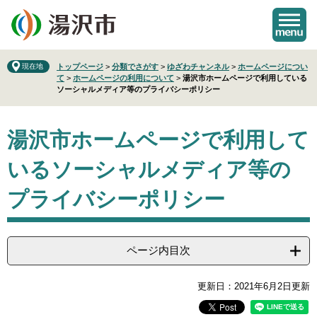
ペ
メ
ー
ニ
ジ
ュ
の
ー
先
を
現在地
トップページ
>
分類でさがす
>
ゆざわチャンネル
>
ホームページについ
て
>
ホームページの利用について
>
湯沢市ホームページで利用している
頭
飛
ソーシャルメディア等のプライバシーポリシー
で
ば
す
し
本
。
て
湯沢市ホームページで利用して
文
本
文
いるソーシャルメディア等の
へ
プライバシーポリシー
ページ内目次
更新日：2021年6月2日更新