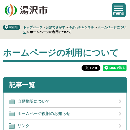
ペ
メ
ー
ニ
ジ
ュ
の
ー
先
を
現在地
トップページ
>
分類でさがす
>
ゆざわチャンネル
>
ホームページについ
て
>
ホームページの利用について
頭
飛
で
ば
本
す
し
ホームページの利用について
文
。
て
本
文
へ
記事一覧
自動翻訳について
ホームページ復旧のお知らせ
リンク