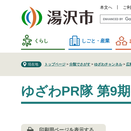
ペ
メ
本文へ
ご利
ー
ニ
ジ
ュ
の
ー
先
を
頭
飛
くらし
しごと・産業
で
ば
す
し
。
て
現在地
トップページ
>
分類でさがす
>
ゆざわチャンネル
>
広
本
文
本
へ
ゆざわPR隊 第9
文
印刷用ページを表示する