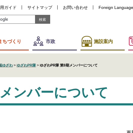
用ガイド
サイトマップ
お問い合わせ
Foreign Languag
まちづくり
市政
施設案内
報ゆざわ
>
ゆざわPR隊
>
ゆざわPR隊 第9期メンバーについて
期メンバーについて
更