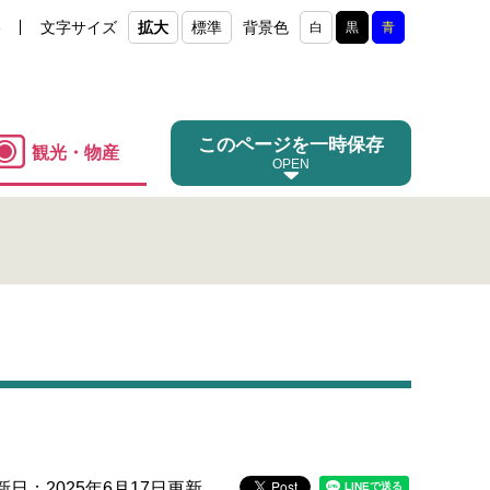
e
文字サイズ
拡大
標準
背景色
白
黒
青
このページを一時保存
観光・物産
新日：2025年6月17日更新