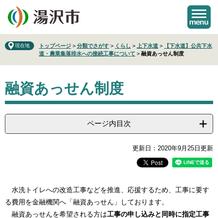
ペ
メ
ー
ニ
ジ
ュ
の
ー
先
を
現在地
トップページ
>
分類でさがす
>
くらし
>
上下水道
>
【下水道】公共下水
道・農業集落排水への接続工事について
>
融資あっせん制度
頭
飛
で
ば
本
す
し
融資あっせん制度
文
。
て
本
文
へ
ページ内目次
更新日：2020年9月25日更新
水洗トイレへの改造工事などを推進、応援するため、工事に要す
る費用を金融機関へ「融資あっせん」しております。
融資あっせんを希望される方は
工事の申し込みと同時に指定工事