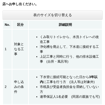
店へお申し出ください。
表のサイズを切り替える
No.
区分
詳細説明
くみ取りトイレから、水洗トイレへの改
造工事
対象と
浄化槽を廃止して、下水道に接続する工
1
なる工
事
事
上記工事と同時に行う、他の排水設備工
事 (台所・風呂等)
下水管に接続可能となった日から
3年以
申し込
内
に工事を行う方 (法人等は対象外)
2
みの条
市税及び受益者負担金を滞納していない
件
方
連帯保証人1名必要 (同居の親族でも可)