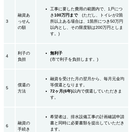
工事に要した費用の範囲内で、1戸につ
融資あ
き
100万円まで
(ただし、トイレが2箇
3
っせん
所以上ある場合は、1箇所につき50万円
の額
以内とし、その限度額は200万円としま
す。)
利子の
無利子
4
負担
(市で利子を負担します。)
融資を受けた月の翌月から、毎月元金均
償還の
等償還となります。
5
方法
72ヶ月(6年)
以内で償還していただきま
す。
希望者は、排水設備工事の計画確認申請
融資の
書と同時に必要書類を提出していただき
6
手続き
ます。