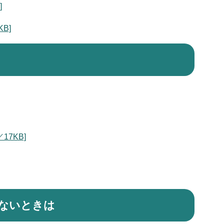
]
B]
7KB]
ないときは