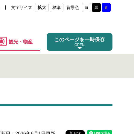
e
文字サイズ
拡大
標準
背景色
白
黒
青
このページを一時保存
観光・物産
更新日：2026年6月1日更新