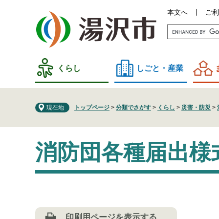
ペ
メ
本文へ
ご利
ー
ニ
ジ
ュ
の
ー
先
を
頭
飛
くらし
しごと・産業
で
ば
す
し
。
て
現在地
トップページ
>
分類でさがす
>
くらし
>
災害・防災
>
本
文
本
へ
消防団各種届出様
文
印刷用ページを表示する