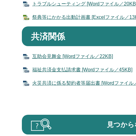
トラブルシューティング [Wordファイル／20KB
祭典等にかかる出動計画書 [Excelファイル／13K
共済関係
互助会見舞金 [Wordファイル／22KB]
福祉共済金支払請求書 [Wordファイル／45KB]
火災共済に係る契約者等届出書 [Wordファイル／1
見つから