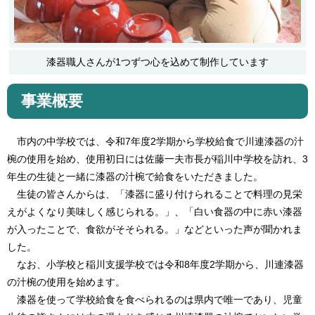
漆器職人さんが1つずつ心を込めて制作しています
事業概要
市内の中学校では、令和7年度2学期から学校給食で川連漆器の汁
椀の使用を始め、使用初日には佐藤一夫市長が稲川中学校を訪れ、3
年生の生徒と一緒に漆器の汁椀で給食をいただきました。
生徒の皆さんからは、「漆器に盛り付けられることで料理の見栄
えがよくなり美味しく感じられる。」、「白い食器の中に赤い漆器
が入ったことで、食欲がそそられる。」などといった声が聞かれま
した。
なお、小学校と稲川支援学校では令和8年度2学期から、川連漆器
の汁椀の使用を始めます。
漆器を使って学校給食を食べられるのは県内で唯一であり、児童