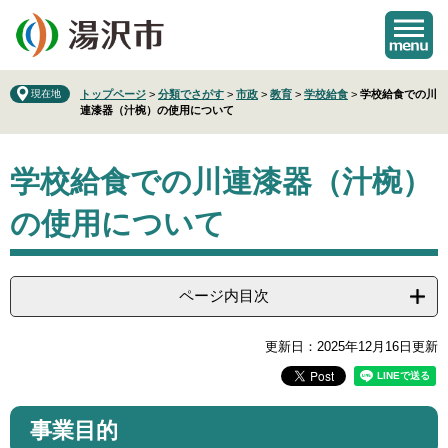
ペ
メ
ー
ニ
ジ
ュ
の
ー
先
を
現在地
トップページ
>
分類でさがす
>
市政
>
教育
>
学校給食
>
学校給食での川
連漆器（汁椀）の使用について
頭
飛
で
ば
本
す
し
学校給食での川連漆器（汁椀）
文
。
て
本
の使用について
文
へ
ページ内目次
更新日：2025年12月16日更新
事業目的