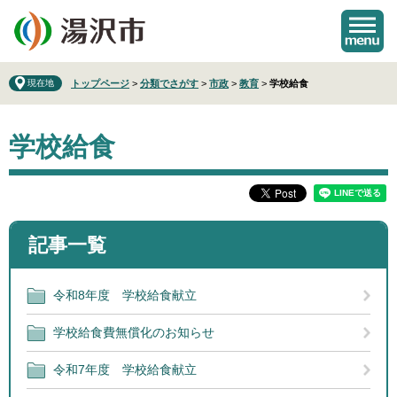
ペ
メ
ー
ニ
ジ
ュ
の
ー
先
を
現在地
トップページ
>
分類でさがす
>
市政
>
教育
>
学校給食
頭
飛
で
ば
本
す
し
学校給食
文
。
て
本
文
へ
記事一覧
令和8年度 学校給食献立
学校給食費無償化のお知らせ
令和7年度 学校給食献立