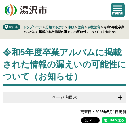
ペ
メ
ー
ニ
ジ
ュ
の
ー
先
を
現在地
トップページ
>
分類でさがす
>
市政
>
教育
>
学校教育
>
令和5年度卒業
アルバムに掲載された情報の漏えいの可能性について（お知らせ）
頭
飛
で
ば
本
す
し
令和5年度卒業アルバムに掲載
文
。
て
本
された情報の漏えいの可能性に
文
へ
ついて（お知らせ）
ページ内目次
更新日：2025年5月1日更新