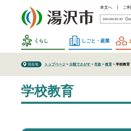
ペ
メ
本文へ
ご利
ー
ニ
ジ
ュ
の
ー
先
を
頭
飛
くらし
しごと・産業
で
ば
す
し
。
て
現在地
トップページ
>
分類でさがす
>
市政
>
教育
>
学校教育
本
文
本
へ
学校教育
文