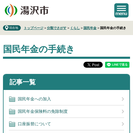
ペ
メ
ー
ニ
ジ
ュ
の
ー
先
を
現在地
トップページ
>
分類でさがす
>
くらし
>
国民年金
>
国民年金の手続き
頭
飛
で
ば
本
す
し
国民年金の手続き
文
。
て
本
文
へ
記事一覧
国民年金への加入
国民年金保険料の免除制度
口座振替について