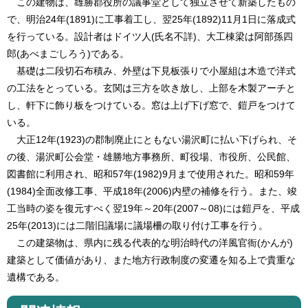
この建物は、雄勝郡役所の議事堂として独立させて新築したもの
で、明治24年(1891)に工事着工し、翌25年(1892)11月1日に落成式
を行っている。設計者はドイツ人(氏名不詳)、大工棟梁は阿部孫四
郎(あべまごしろう)である。
基礎は二段切石布積み、外壁は下見板張りで小屋組は木造で洋式
の工法をとっている。玄関は三方を吹き放し、上部を木製アーチと
し、軒下に飾り板をつけている。窓は上げ下げ窓で、鎧戸をつけて
いる。
大正12年(1923)の郡制廃止にともない湯沢町に払い下げられ、そ
の後、湯沢町公会堂・雄勝地方事務所、町役場、市役所、公民館、
図書館に利用され、昭和57年(1982)9月まで使用された。昭和59年
(1984)全面改修工事、平成18年(2006)内壁の補修を行う。また、竣
工当時の姿を復元すべく翌19年～20年(2007～08)には鎧戸を、平成
25年(2013)には二階旧議場に議場柵の取り付け工事を行う。
この建築物は、県内に残る代表的な明治時代の洋風官衙(かんが)
建築として価値があり、また地方行政制度の変遷を知る上で貴重な
遺構である。