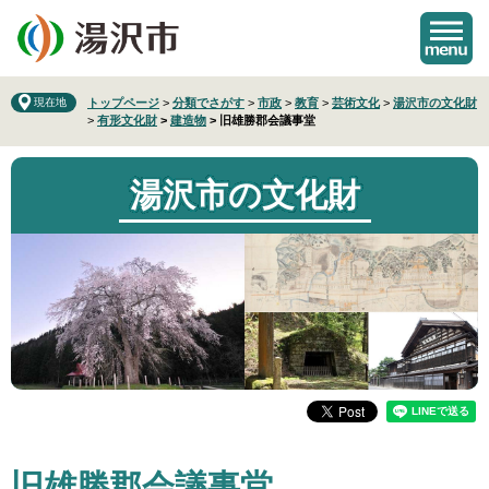
ペ
メ
ー
ニ
ジ
ュ
の
ー
先
を
現在地
トップページ
>
分類でさがす
>
市政
>
教育
>
芸術文化
>
湯沢市の文化財
>
有形文化財
>
建造物
>
旧雄勝郡会議事堂
頭
飛
で
ば
す
し
湯沢市の文化財
。
て
本
文
へ
本
旧雄勝郡会議事堂
文