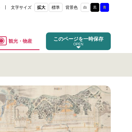
e
文字サイズ
拡大
標準
背景色
白
黒
青
このページを一時保存
観光・物産