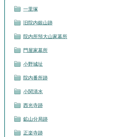
一里塚
旧院内銀山跡
院内所預大山家墓所
門屋家墓所
小野城址
院内番所跡
小関清水
西光寺跡
鉱山分局跡
正楽寺跡