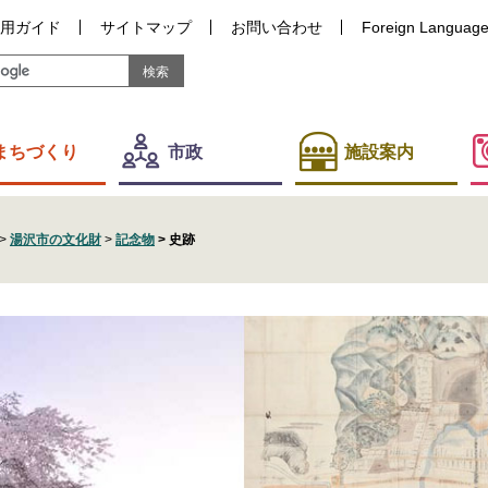
用ガイド
サイトマップ
お問い合わせ
Foreign Languag
まちづくり
市政
施設案内
>
湯沢市の文化財
>
記念物
>
史跡