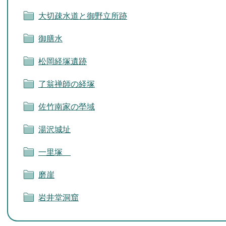
大切疎水道と御野立所跡
御膳水
松岡経塚遺跡
了翁禅師の経塚
佐竹南家の塋域
湯沢城址
一里塚
磨崖
岩井堂洞窟