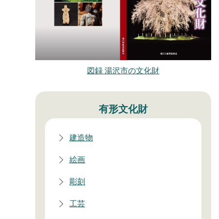
図録 湯沢市の文化財
有形文化財
建造物
絵画
彫刻
工芸