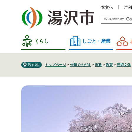
ペ
メ
本文へ
ご利
ー
ニ
ジ
ュ
の
ー
先
を
頭
飛
くらし
しごと・産業
で
ば
す
し
。
て
現在地
トップページ
>
分類でさがす
>
市政
>
教育
>
芸術文化
本
文
へ