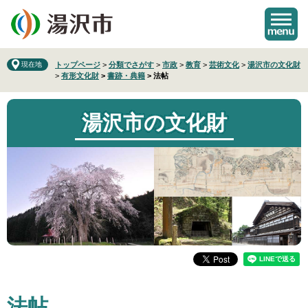
ペ
メ
ー
ニ
ジ
ュ
の
ー
先
を
現在地
トップページ
>
分類でさがす
>
市政
>
教育
>
芸術文化
>
湯沢市の文化財
>
有形文化財
>
書跡・典籍
>
法帖
頭
飛
で
ば
す
し
湯沢市の文化財
。
て
本
文
へ
本
法帖
文