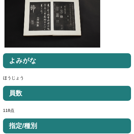
よみがな
ほうじょう
員数
118点
指定/種別