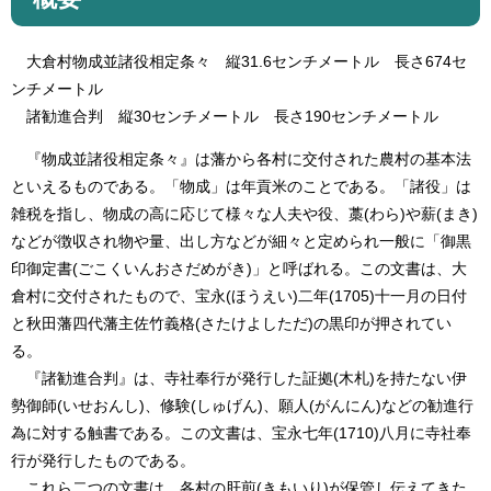
大倉村物成並諸役相定条々 縦31.6センチメートル 長さ674セ
ンチメートル
諸勧進合判 縦30センチメートル 長さ190センチメートル
『物成並諸役相定条々』は藩から各村に交付された農村の基本法
といえるものである。「物成」は年貢米のことである。「諸役」は
雑税を指し、物成の高に応じて様々な人夫や役、藁(わら)や薪(まき)
などが徴収され物や量、出し方などが細々と定められ一般に「御黒
印御定書(ごこくいんおさだめがき)」と呼ばれる。この文書は、大
倉村に交付されたもので、宝永(ほうえい)二年(1705)十一月の日付
と秋田藩四代藩主佐竹義格(さたけよしただ)の黒印が押されてい
る。
『諸勧進合判』は、寺社奉行が発行した証拠(木札)を持たない伊
勢御師(いせおんし)、修験(しゅげん)、願人(がんにん)などの勧進行
為に対する触書である。この文書は、宝永七年(1710)八月に寺社奉
行が発行したものである。
これら二つの文書は、各村の肝煎(きもいり)が保管し伝えてきた