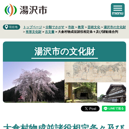
ペ
メ
ー
ニ
ジ
ュ
の
ー
先
を
現在地
トップページ
>
分類でさがす
>
市政
>
教育
>
芸術文化
>
湯沢市の文化財
>
有形文化財
>
古文書
>
大倉村物成並諸役相定条々及び諸勧進合判
頭
飛
で
ば
す
し
湯沢市の文化財
。
て
本
文
へ
本
大倉村物成並諸役相定条々及び
文