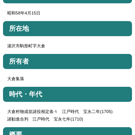
昭和58年4月15日
所在地
湯沢市駒形町字大倉
所有者
大倉集落
時代・年代
大倉村物成並諸役相定条々 江戸時代 宝永二年(1705)
諸勧進合判 江戸時代 宝永七年(1710)
概要