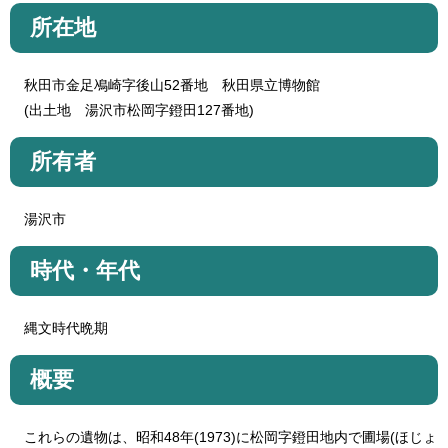
所在地
秋田市金足鳰崎字後山52番地 秋田県立博物館
(出土地 湯沢市松岡字鐙田127番地)
所有者
湯沢市
時代・年代
縄文時代晩期
概要
これらの遺物は、昭和48年(1973)に松岡字鐙田地内で圃場(ほじょ