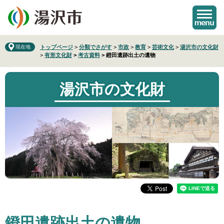
ペ
メ
ー
ニ
ジ
ュ
の
ー
先
を
現在地
トップページ
>
分類でさがす
>
市政
>
教育
>
芸術文化
>
湯沢市の文化財
>
有形文化財
>
考古資料
>
鐙田遺跡出土の遺物
頭
飛
で
ば
す
し
湯沢市の文化財
。
て
本
文
へ
本
鐙田遺跡出土の遺物
文