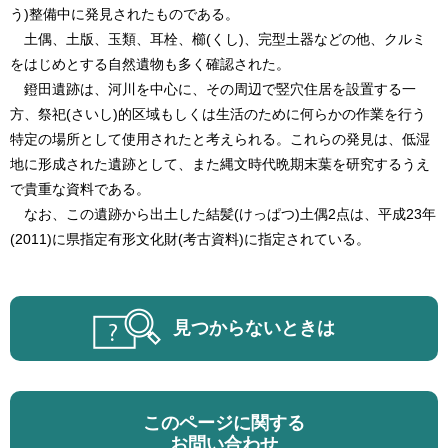
う)整備中に発見されたものである。
土偶、土版、玉類、耳栓、櫛(くし)、完型土器などの他、クルミ
をはじめとする自然遺物も多く確認された。
鐙田遺跡は、河川を中心に、その周辺で竪穴住居を設置する一
方、祭祀(さいし)的区域もしくは生活のために何らかの作業を行う
特定の場所として使用されたと考えられる。これらの発見は、低湿
地に形成された遺跡として、また縄文時代晩期末葉を研究するうえ
で貴重な資料である。
なお、この遺跡から出土した結髪(けっぱつ)土偶2点は、平成23年
(2011)に県指定有形文化財(考古資料)に指定されている。
見つからないときは
このページに関する
お問い合わせ