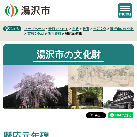
ペ
メ
ー
ニ
ジ
ュ
の
ー
先
を
現在地
トップページ
>
分類でさがす
>
市政
>
教育
>
芸術文化
>
湯沢市の文化財
>
有形文化財
>
考古資料
>
暦応元年碑
頭
飛
で
ば
す
し
湯沢市の文化財
。
て
本
文
へ
本
暦応元年碑
文