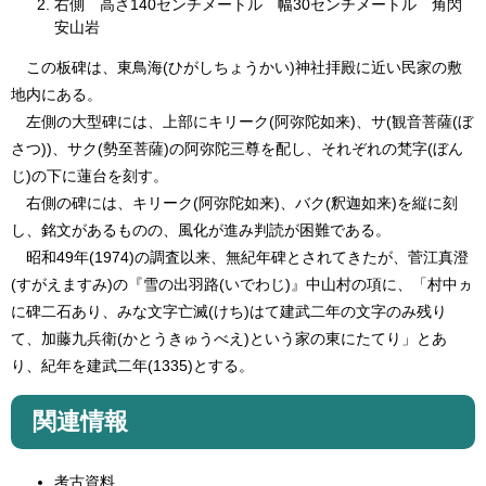
右側 高さ140センチメートル 幅30センチメートル 角閃
安山岩
この板碑は、東鳥海(ひがしちょうかい)神社拝殿に近い民家の敷
地内にある。
左側の大型碑には、上部にキリーク(阿弥陀如来)、サ(観音菩薩(ぼ
さつ))、サク(勢至菩薩)の阿弥陀三尊を配し、それぞれの梵字(ぼん
じ)の下に蓮台を刻す。
右側の碑には、キリーク(阿弥陀如来)、バク(釈迦如来)を縦に刻
し、銘文があるものの、風化が進み判読が困難である。
昭和49年(1974)の調査以来、無紀年碑とされてきたが、菅江真澄
(すがえますみ)の『雪の出羽路(いでわじ)』中山村の項に、「村中ヵ
に碑二石あり、みな文字亡滅(けち)はて建武二年の文字のみ残り
て、加藤九兵衛(かとうきゅうべえ)という家の東にたてり」とあ
り、紀年を建武二年(1335)とする。
関連情報
考古資料