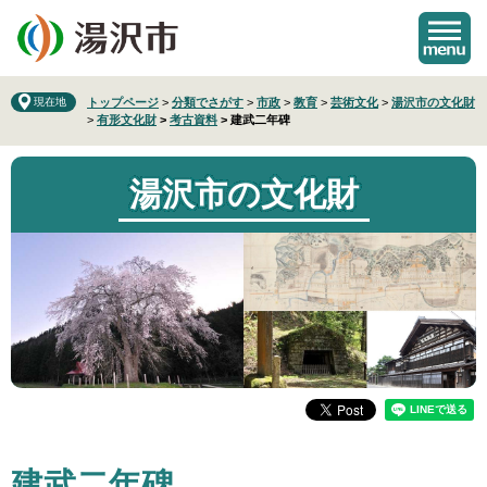
ペ
メ
ー
ニ
ジ
ュ
の
ー
先
を
現在地
トップページ
>
分類でさがす
>
市政
>
教育
>
芸術文化
>
湯沢市の文化財
>
有形文化財
>
考古資料
>
建武二年碑
頭
飛
で
ば
す
し
湯沢市の文化財
。
て
本
文
へ
本
建武二年碑
文