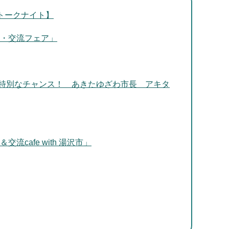
わトークナイト】
住・交流フェア」
特別なチャンス！ あきたゆざわ市長 アキタ
cafe with 湯沢市」