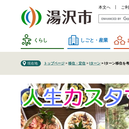
ペ
メ
本文へ
ご利
ー
ニ
ジ
ュ
の
ー
先
を
頭
飛
くらし
しごと・産業
で
ば
す
し
。
て
現在地
トップページ
>
移住・定住
>
Iターン
>
Iターン移住を
本
文
へ