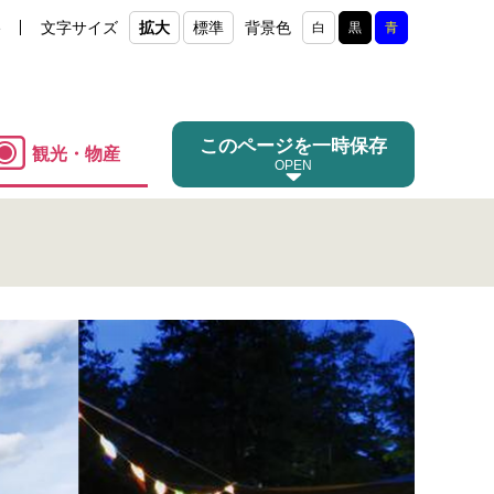
e
文字サイズ
拡大
標準
背景色
白
黒
青
このページを一時保存
観光・物産