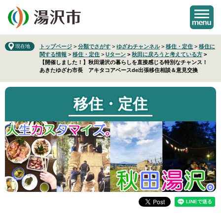
ペ
メ
ー
ニ
ジ
ュ
の
ー
先
を
現在地
トップページ
>
分類でさがす
>
ゆざわチャンネル
>
移住・定住
>
移住に
関する情報
>
移住・定住
>
Uターン
>
秋田に戻ろうと考えている方
>
頭
飛
【開催しました！】秋田湯沢の暮らしを直接感じる特別なチャンス！
で
ば
あきたゆざわ市長 アキタコアベースde出張移住相談＆意見交換
す
し
。
て
本
移住・定住
文
へ