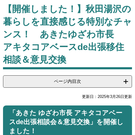
本
【開催しました！】秋田湯沢の
文
暮らしを直接感じる特別なチャ
ンス！ あきたゆざわ市長
アキタコアベースde出張移住
相談＆意見交換
ページ内目次
更新日：2025年3月26日更新
「​あきた ゆざわ市長 アキタコアベー
スde出張相談会＆意見交換」を開催し
ました！