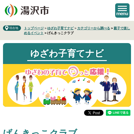
ペ
メ
ー
ニ
ジ
ュ
の
ー
先
を
現在地
トップページ
>
ゆざわ子育てナビ
>
カテゴリーから調べる
>
親子で楽し
めるイベント
>
げんきっこクラブ
頭
飛
で
ば
す
し
ゆざわ子育てナビ
。
て
本
文
へ
本
げんきっこクラブ
文