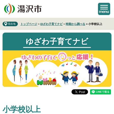
ペ
メ
ー
ニ
ジ
ュ
の
ー
先
を
現在地
トップページ
>
ゆざわ子育てナビ
>
時期から調べる
>
小学校以上
頭
飛
で
ば
ゆざわ子育てナビ
す
し
。
て
本
文
へ
本
小学校以上
文