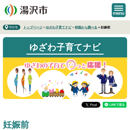
ペ
メ
ー
ニ
ジ
ュ
の
ー
先
を
現在地
トップページ
>
ゆざわ子育てナビ
>
時期から調べる
>
妊娠前
頭
飛
で
ば
ゆざわ子育てナビ
す
し
。
て
本
文
へ
本
妊娠前
文