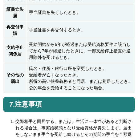
証書亡失
手当証書を失くしたとき。
届
再交付申
手当証書を再交付するとき。
請
受給開始から5年が経過または受給資格要件に該当し
支給停止
てから7年が経過したときに、一部支給停止措置の適
関係届
用除外を受けるとき。
氏名・住所・銀行口座を変更したとき。
その他の
受給者が亡くなったとき。
届出
所得の高い扶養義務者と同居、または別居したとき。
公的年金を受給することになった場合。
7.注意事項
交際相手と同居する、または、生活に一体性があると判断さ
れる場合は、事実婚状態となり受給資格が喪失します。届出
をしないまま手当を受給し続けるとその期間の手当を全額返