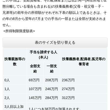
この手当は、受給資格者、その配偶者または生計同一(同住所地で世
態分離している場合も含まれる)の扶養義務者(父母・祖父母・子・
兄弟等)の前年分の所得額がそれぞれ下表の額以上であるときは、そ
の年の8月から翌年の7月までの手当の一部または全部が支給されま
せん。
<所得制限限度額表>
表のサイズを切り替える
手当を請求する人
(本人)
扶養親族等の
扶養義務者,配偶者,孤児等の
数
養育者
全部支
一部支
給
給
0人
69万円
208万円
236万円
1人
107万円
246万円
274万円
2人
145万円
284万円
312万円
3人目以上加
1人につき38万円が加算されます。