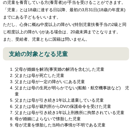
の児童を養育している方(養育者)が手当を受けることができます。
「児童」とは18歳に達する日以降、最初の3月31日(18歳の年度末)
までにある子どもをいいます。
ただし、心身に概ね中度以上の障がい(特別児童扶養手当の2級と同
じ程度以上の障がい)がある場合は、20歳未満までとなります。
また、受給者、児童ともに国籍は問いません。
支給の対象となる児童
父母が婚姻を解消(事実婚の解消を含む)した児童
父または母が死亡した児童
父または母が一定の障がいにある児童
父または母の生死が明らかでない(船舶・航空機事故など) 児
童
父または母が引き続き1年以上遺棄している児童
父または母が裁判所からDVの保護命令を受けた児童
父または母が引き続き1年以上刑務所に拘禁されている児童
母が婚姻によらないで懐胎した児童
母が児童を懐胎した当時の事情が不明である児童