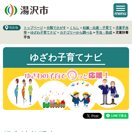
ペ
メ
ー
ニ
ジ
ュ
の
ー
先
を
現在地
トップページ
>
分類でさがす
>
くらし
>
妊娠・出産・子育て
>
児童手当
等
>
ゆざわ子育てナビ
>
カテゴリーから調べる
>
手当・助成
>
児童扶養
頭
飛
手当
で
ば
す
し
。
て
ゆざわ子育てナビ
本
文
へ
本