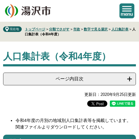
ペ
メ
ー
ニ
ジ
ュ
の
ー
先
を
現在地
トップページ
>
分類でさがす
>
市政
>
数字で見る湯沢
>
人口集計表
>
人
口集計表（令和4年度）
頭
飛
で
ば
本
す
し
人口集計表（令和4年度）
文
。
て
本
文
へ
ページ内目次
更新日：2020年9月25日更新
令和4年度の月別の地域別人口集計表等を掲載しています。
関連ファイルよりダウンロードしてください。