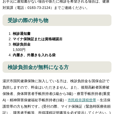
お手元に通知書がない場合や新たに検診を希望される場合は、健康
対策課（電話：0183-73-2124）までご連絡ください。
受診の際の持ち物
検診通知書
マイナ
保険証または資格確認
書​
検診負担金
1,500円
内履き、外履きを入れる袋
検診負担金が無料になる方
湯沢市国民健康保険に加入している方は、検診負担金を国保会計で
負担しますので、料金はいただきません。また、後期高齢者医療被
保険者、身体障害者手帳所持者(1級から3級)・療育手帳所持者(重度
A)・精神障害保健福祉手帳所持者(1級)・
市民税非課税世帯
・生活保
護世帯の方も無料です。(受付の際、マイナ保険証（緊急時医療依頼
証）、障害者手帳等、所得課税証明書等を必ず提示してください。)