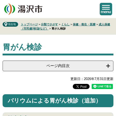
ペ
メ
ー
ニ
ジ
ュ
の
ー
先
を
現在地
トップページ
>
分類でさがす
>
くらし
>
保健・衛生・医療
>
成人保健
（市民健[検]診など）
>
胃がん検診
頭
飛
で
ば
本
す
し
胃がん検診
文
。
て
本
文
へ
ページ内目次
更新日：2026年7月31日更新
バリウムによる胃がん検診（追加）