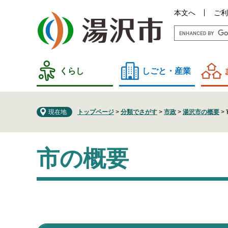
ペ
メ
本文へ
ご利
ー
ニ
ジ
ュ
の
ー
先
を
頭
飛
くらし
しごと・産業
で
ば
す
し
。
て
現在地
トップページ
>
分類でさがす
>
市政
>
湯沢市の概要
>
本
文
本
へ
市の概要
文