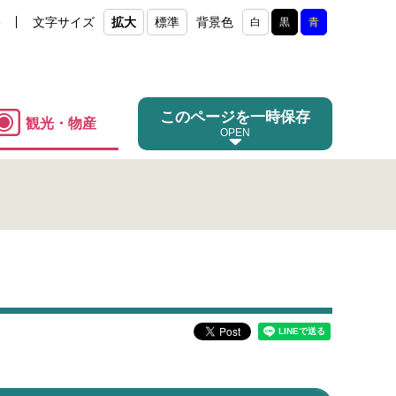
e
文字サイズ
拡大
標準
背景色
白
黒
青
このページを一時保存
観光・物産