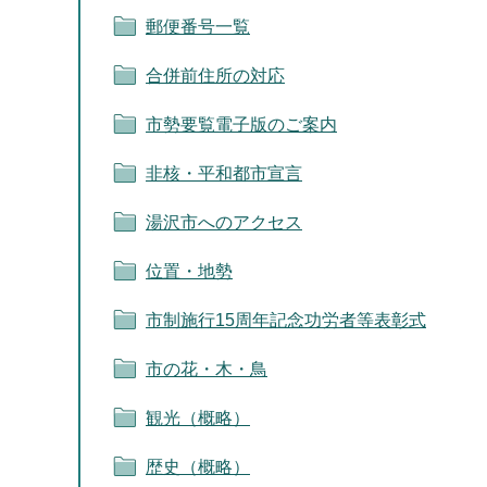
郵便番号一覧
合併前住所の対応
市勢要覧電子版のご案内
非核・平和都市宣言
湯沢市へのアクセス
位置・地勢
市制施行15周年記念功労者等表彰式
市の花・木・鳥
観光（概略）
歴史（概略）