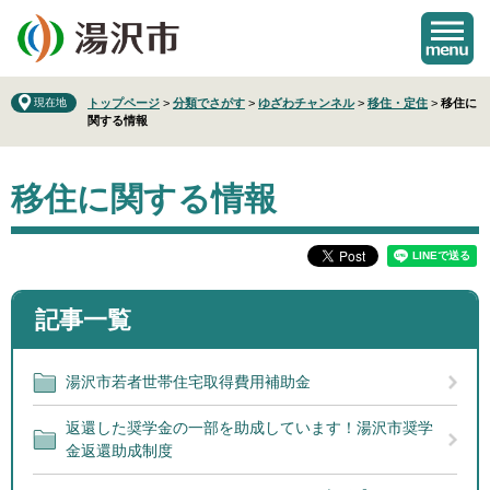
ペ
メ
ー
ニ
ジ
ュ
の
ー
先
を
現在地
トップページ
>
分類でさがす
>
ゆざわチャンネル
>
移住・定住
>
移住に
関する情報
頭
飛
で
ば
本
す
し
移住に関する情報
文
。
て
本
文
へ
記事一覧
湯沢市若者世帯住宅取得費用補助金
返還した奨学金の一部を助成しています！湯沢市奨学
金返還助成制度