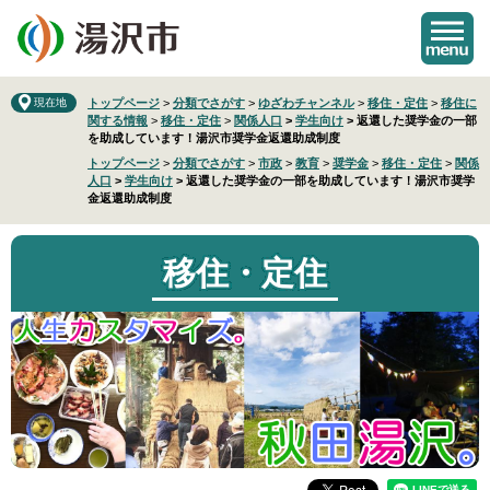
ペ
メ
ー
ニ
ジ
ュ
の
ー
先
を
現在地
トップページ
>
分類でさがす
>
ゆざわチャンネル
>
移住・定住
>
移住に
関する情報
>
移住・定住
>
関係人口
>
学生向け
>
返還した奨学金の一部
頭
飛
を助成しています！湯沢市奨学金返還助成制度
で
ば
トップページ
>
分類でさがす
>
市政
>
教育
>
奨学金
>
移住・定住
>
関係
す
し
人口
>
学生向け
>
返還した奨学金の一部を助成しています！湯沢市奨学
。
て
金返還助成制度
本
文
へ
移住・定住