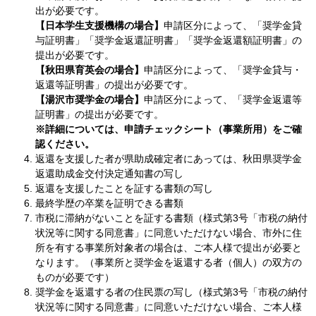
出が必要です。
【日本学生支援機構の場合】
申請区分によって、「奨学金貸
与証明書」「奨学金返還証明書」「奨学金返還額証明書」の
提出が必要です。
【秋田県育英会の場合】
申請区分によって、​「奨学金貸与・
返還等証明書」の提出が必要です。
【湯沢市奨学金の場合】
申請区分によって、「奨学金返還等
証明書」の提出が必要です。
※​詳細については、申請チェックシート（事業所用）をご確
認ください。
返還を支援した者が県助成確定者にあっては、秋田県奨学金
返還助成金交付決定通知書の写し
返還を支援したことを証する書類の写し
最終学歴の卒業を証明できる書類
市税に滞納がないことを証する書類（様式第3号「市税の納付
状況等に関する同意書」に同意いただけない場合、市外に住
所を有する事業所対象者の場合は、ご本人様で提出が必要と
なります。（事業所と奨学金を返還する者（個人）の双方の
ものが必要です）
奨学金を返還する者の住民票の写し（様式第3号「市税の納付
状況等に関する同意書」に同意いただけない場合、ご本人様