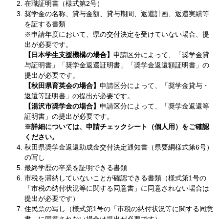
在職証明書（様式第2号）
奨学金の名称、貸与金額、貸与期間、返還計画、返還実績等
を証する書類
※申請年度において、県の交付決定を受けていない場合、提
出が必要です。
【日本学生支援機構の場合】
申請区分によって、「奨学金貸
与証明書」「奨学金返還証明書」「奨学金返還額証明書」の
提出が必要です。
【秋田県育英会の場合】
申請区分によって、​「奨学金貸与・
返還等証明書」の提出が必要です。
【湯沢市奨学金の場合】
申請区分によって、「奨学金返還等
証明書」の提出が必要です。
※​詳細については、申請チェックシート（個人用）をご確認
ください。
秋田県奨学金返還助成金交付決定通知書（県要綱様式第6号）
の写し
最終学歴の卒業を証明できる書類
市税を滞納していないことが確認できる書類（様式第1号の
「市税の納付状況等に関する同意書」に同意されない場合は
提出が必要です）
住民票の写し（様式第1号の「市税の納付状況等に関する同意
書」に同意されない場合は提出が必要です）