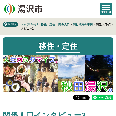
ペ
メ
ー
ニ
ジ
ュ
の
ー
先
を
現在地
トップページ
>
移住・定住
>
関係人口
>
関わり方の事例
>
関係人口イン
タビュー2
頭
飛
で
ば
す
し
移住・定住
。
て
本
文
へ
本
関係人口インタビュー2
文