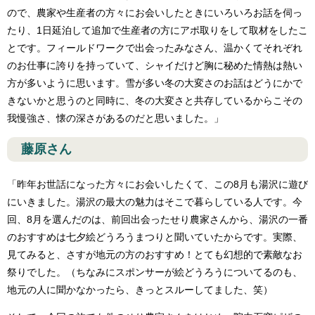
ので、農家や生産者の方々にお会いしたときにいろいろお話を伺っ
たり、1日延泊して追加で生産者の方にアポ取りをして取材をしたこ
とです。フィールドワークで出会ったみなさん、温かくてそれぞれ
のお仕事に誇りを持っていて、シャイだけど胸に秘めた情熱は熱い
方が多いように思います。雪が多い冬の大変さのお話はどうにかで
きないかと思うのと同時に、冬の大変さと共存しているからこその
我慢強さ、懐の深さがあるのだと思いました。」
藤原さん
「昨年お世話になった方々にお会いしたくて、この8月も湯沢に遊び
にいきました。湯沢の最大の魅力はそこで暮らしている人です。今
回、8月を選んだのは、前回出会ったせり農家さんから、湯沢の一番
のおすすめは七夕絵どうろうまつりと聞いていたからです。実際、
見てみると、さすが地元の方のおすすめ！とても幻想的で素敵なお
祭りでした。（ちなみにスポンサーが絵どうろうについてるのも、
地元の人に聞かなかったら、きっとスルーしてました、笑）