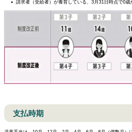
請求者（受給者）が養育している、3月31日時点で0歳
支払時期
児童手当は、10月、12月、2月、4月、6月、8月（偶数月