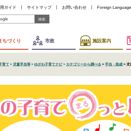
用ガイド
サイトマップ
お問い合わせ
Foreign Languag
まちづくり
市政
施設案内
子育て
>
児童手当等
>
ゆざわ子育てナビ
>
カテゴリーから調べる
>
手当・助成
>
児