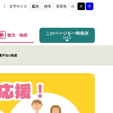
e
文字サイズ
拡大
標準
背景色
白
黒
青
このページを一時保存
観光・物産
童手当の制度