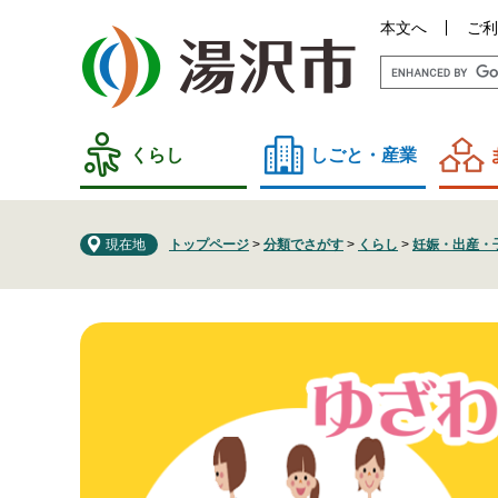
ペ
メ
本文へ
ご利
ー
ニ
ジ
ュ
の
ー
先
を
頭
飛
くらし
しごと・産業
で
ば
す
し
。
て
現在地
トップページ
>
分類でさがす
>
くらし
>
妊娠・出産・
本
文
へ