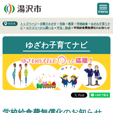
ペ
メ
ー
ニ
ジ
ュ
の
ー
先
を
現在地
トップページ
>
分類でさがす
>
市政
>
教育
>
学校給食
>
ゆざわ子育てナ
ビ
>
カテゴリーから調べる
>
手当・助成
>
学校給食費無償化のお知らせ
頭
飛
で
ば
す
し
ゆざわ子育てナビ
。
て
本
文
へ
本
学校給食費無償化のお知らせ
文