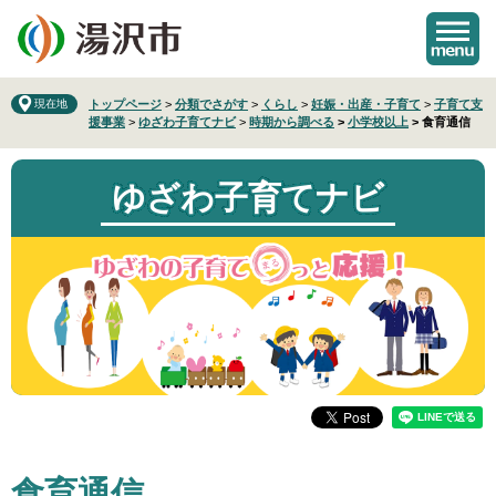
ペ
メ
ー
ニ
ジ
ュ
の
ー
先
を
現在地
トップページ
>
分類でさがす
>
くらし
>
妊娠・出産・子育て
>
子育て支
援事業
>
ゆざわ子育てナビ
>
時期から調べる
>
小学校以上
>
食育通信
頭
飛
で
ば
す
し
ゆざわ子育てナビ
。
て
本
文
へ
本
食育通信
文