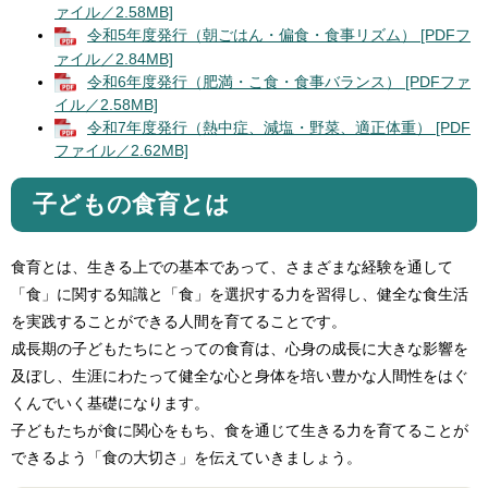
ァイル／2.58MB]
令和5年度発行（朝ごはん・偏食・食事リズム） [PDFフ
ァイル／2.84MB]
令和6年度発行（肥満・こ食・食事バランス） [PDFファ
イル／2.58MB]
令和7年度発行（熱中症、減塩・野菜、適正体重） [PDF
ファイル／2.62MB]
子どもの食育とは
食育とは、生きる上での基本であって、さまざまな経験を通して
「食」に関する知識と「食」を選択する力を習得し、健全な食生活
を実践することができる人間を育てることです。
成長期の子どもたちにとっての食育は、心身の成長に大きな影響を
及ぼし、生涯にわたって健全な心と身体を培い豊かな人間性をはぐ
くんでいく基礎になります。
子どもたちが食に関心をもち、食を通じて生きる力を育てることが
できるよう「食の大切さ」を伝えていきましょう。