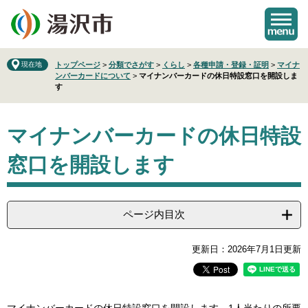
ペ
メ
ー
ニ
ジ
ュ
の
ー
先
を
現在地
トップページ
>
分類でさがす
>
くらし
>
各種申請・登録・証明
>
マイナ
ンバーカードについて
>
マイナンバーカードの休日特設窓口を開設しま
頭
飛
す
で
ば
す
し
本
。
て
マイナンバーカードの休日特設
文
本
文
窓口を開設します
へ
ページ内目次
更新日：2026年7月1日更新