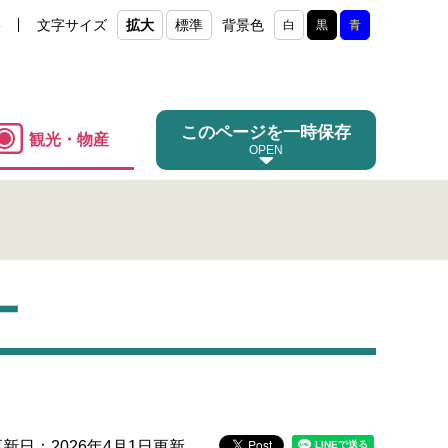
e
文字サイズ
拡大
標準
背景色
白
黒
青
このページを一時保存
観光・物産
ー
更新日：2026年4月1日更新