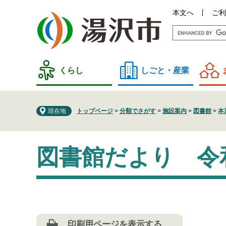
ペ
メ
本文へ
ご利
ー
ニ
ジ
ュ
の
ー
先
を
頭
飛
くらし
しごと・産業
で
ば
す
し
。
て
現在地
トップページ
>
分類でさがす
>
施設案内
>
図書館
>
本
本
文
本
へ
図書館だより 令
文
印刷用ページを表示する