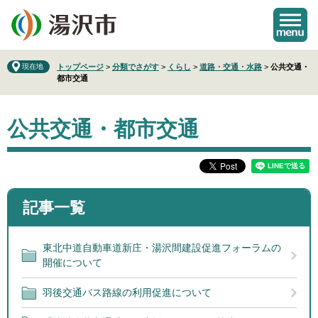
ペ
メ
ー
ニ
ジ
ュ
の
ー
先
を
現在地
トップページ
>
分類でさがす
>
くらし
>
道路・交通・水路
>
公共交通・
都市交通
頭
飛
で
ば
本
す
し
公共交通・都市交通
文
。
て
本
文
へ
記事一覧
東北中道自動車道新庄・湯沢間建設促進フォーラムの
開催について
羽後交通バス路線の利用促進について