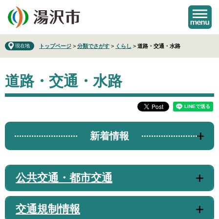
ペ
メ
ー
ニ
ジ
ュ
の
ー
先
を
現在地
トップページ
>
分類でさがす
>
くらし
>
道路・交通・水路
頭
飛
で
ば
本
す
し
道路・交通・水路
文
。
て
本
文
へ
新着情報
公共交通・都市交通
交通規制情報