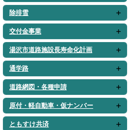
除排雪
交付金事業
湯沢市道路施設長寿命化計画
通学路
道路網図・各種申請
原付・軽自動車・仮ナンバー
ともすけ共済