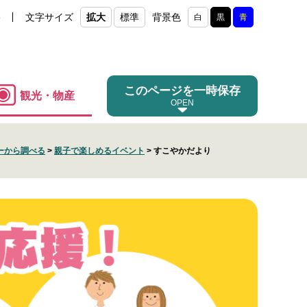
e
文字サイズ
拡大
標準
背景色
白
黒
青
このページを一時保存
観光・物産
ーから調べる
>
親子で楽しめるイベント
>
すこやかだより