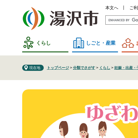
ペ
メ
本文へ
ご利
ー
ニ
ジ
ュ
の
ー
先
を
頭
飛
くらし
しごと・産業
で
ば
す
し
。
て
現在地
トップページ
>
分類でさがす
>
くらし
>
妊娠・出産・
本
文
へ