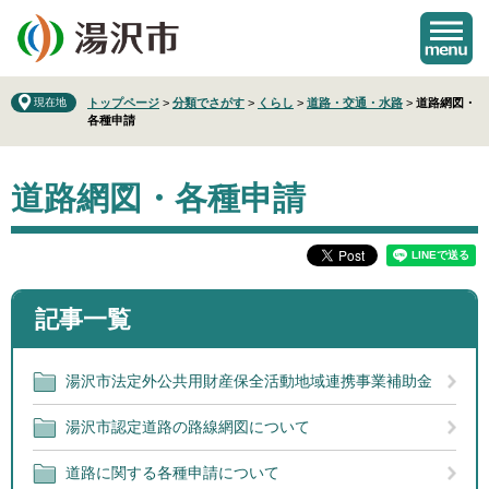
ペ
メ
ー
ニ
ジ
ュ
の
ー
先
を
現在地
トップページ
>
分類でさがす
>
くらし
>
道路・交通・水路
>
道路網図・
各種申請
頭
飛
で
ば
本
す
し
道路網図・各種申請
文
。
て
本
文
へ
記事一覧
湯沢市法定外公共用財産保全活動地域連携事業補助金
湯沢市認定道路の路線網図について
道路に関する各種申請について