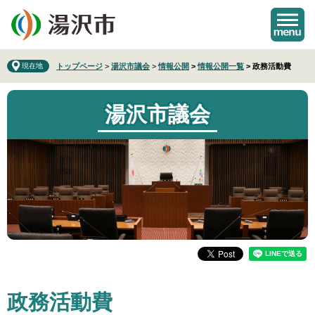
ペ
メ
ー
ニ
ジ
ュ
の
ー
先
を
現在地
トップページ
>
湯沢市議会
>
情報公開
>
情報公開一覧
>
政務活動費
頭
飛
で
ば
湯沢市議会
す
し
。
て
本
文
へ
本
政務活動費
文