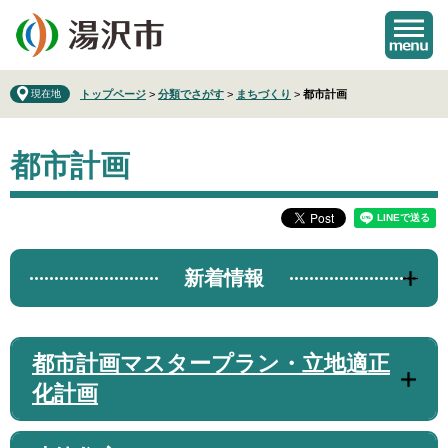
ペ
メ
ー
ニ
ジ
ュ
の
ー
先
を
現在地
トップページ
>
分類でさがす
>
まちづくり
>
都市計画
頭
飛
で
ば
本
す
し
都市計画
文
。
て
本
文
へ
新着情報
都市計画マスタープラン・立地適正
化計画