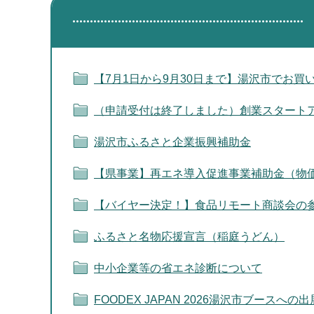
【7月1日から9月30日まで】湯沢市でお
（申請受付は終了しました）創業スタート
湯沢市ふるさと企業振興補助金
【県事業】再エネ導入促進事業補助金（物
【バイヤー決定！】食品リモート商談会の
ふるさと名物応援宣言（稲庭うどん）
中小企業等の省エネ診断について
FOODEX JAPAN 2026湯沢市ブースへ