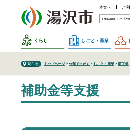
ペ
メ
本文へ
ご利
ー
ニ
ジ
ュ
の
ー
先
を
頭
飛
くらし
しごと・産業
で
ば
す
し
。
て
現在地
トップページ
>
分類でさがす
>
しごと・産業
>
商工業
本
文
本
へ
補助金等支援
文