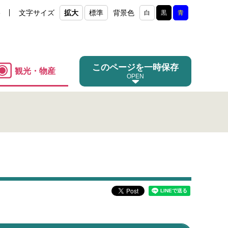
e
文字サイズ
拡大
標準
背景色
白
黒
青
このページを一時保存
観光・物産