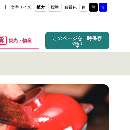
e
文字サイズ
拡大
標準
背景色
白
黒
青
このページを一時保存
観光・物産