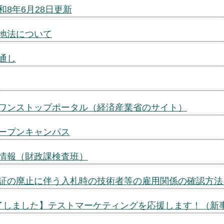
8年6月28日更新
地法について
通し
ワンストップポータル（経済産業省のサイト）
ープンキャンパス
情報（財政課検査班）
証の廃止に伴う入札時の技術者等の雇用関係の確認方法
了しました】テストマーケティングを応援します！（新