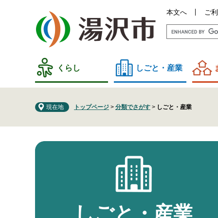
ペ
メ
本文へ
ご利
ー
ニ
ジ
ュ
の
ー
先
を
頭
飛
くらし
しごと・産業
で
ば
す
し
。
て
現在地
トップページ
>
分類でさがす
>
しごと・産業
本
文
本
へ
文
しごと・産業