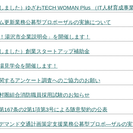
ました）ゆざわTECH WOMAN Plus （IT人材育成
ム更新業務公募型プロポーザルの実施について
う！湯沢市企業説明会」を開催します！
しました）創業スタートアップ補助金
場見学会を開催します！
関するアンケート調査へのご協力のお願い
村圏組合消防職員採用試験のお知らせ
第167条の2第1項第3号による随意契約の公表
デマンド交通計画策定支援業務公募型プロポ―ザルの実