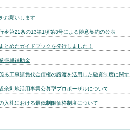
をお願いします
行令第21条の13第1項第3号による随意契約の公表
まとめたガイドブックを発行しました！
業振興補助金
係る工事請負代金債権の譲渡を活用した融資制度に関す
設余剰地活用事業公募型プロポーザルについて
の入札における最低制限価格制度について