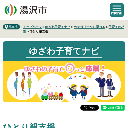
ペ
メ
ー
ニ
ジ
ュ
の
ー
先
を
現在地
トップページ
>
ゆざわ子育てナビ
>
カテゴリーから調べる
>
子育ての相
談
>
ひとり親支援
頭
飛
で
ば
す
し
ゆざわ子育てナビ
。
て
本
文
へ
本
ひとり親支援
文