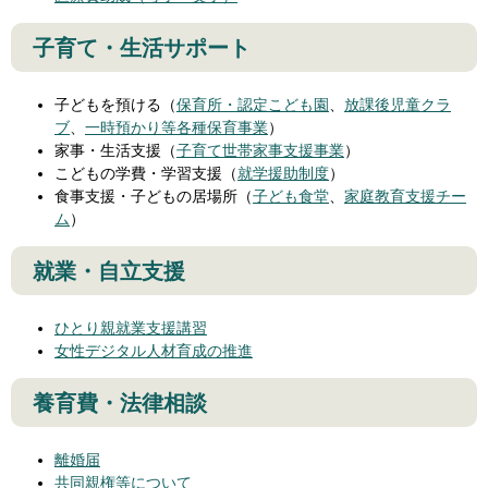
子育て・生活サポート
子どもを預ける（
保育所・認定こども園
、
放課後児童クラ
ブ
、
一時預かり等各種保育事業
）
家事・生活支援（
子育て世帯家事支援事業
）
こどもの学費・学習支援（
就学援助制度
）
食事支援・子どもの居場所（
子ども食堂
、
家庭教育支援チー
ム
）
就業・自立支援
ひとり親就業支援講習
女性デジタル人材育成の推進
養育費・法律相談
離婚届
共同親権等について