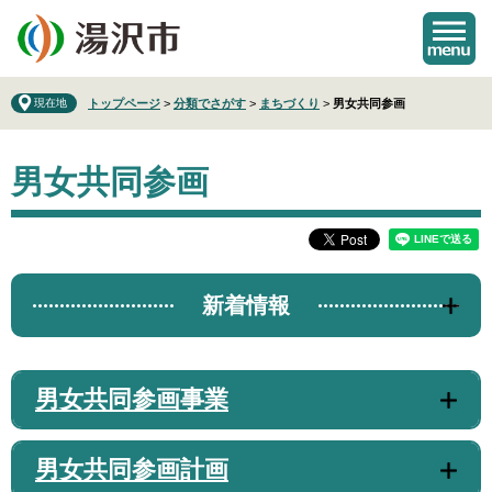
ペ
メ
ー
ニ
ジ
ュ
の
ー
先
を
現在地
トップページ
>
分類でさがす
>
まちづくり
>
男女共同参画
頭
飛
で
ば
本
す
し
男女共同参画
文
。
て
本
文
へ
新着情報
男女共同参画事業
男女共同参画計画