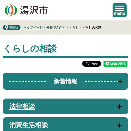
ペ
メ
ー
ニ
ジ
ュ
の
ー
先
を
現在地
トップページ
>
分類でさがす
>
くらし
>
くらしの相談
頭
飛
で
ば
本
す
し
くらしの相談
文
。
て
本
文
へ
新着情報
法律相談
消費生活相談