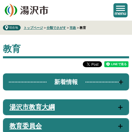
ペ
メ
ー
ニ
ジ
ュ
の
ー
先
を
現在地
トップページ
>
分類でさがす
>
市政
>
教育
頭
飛
で
ば
本
す
し
教育
文
。
て
本
文
へ
新着情報
湯沢市教育大綱
教育委員会